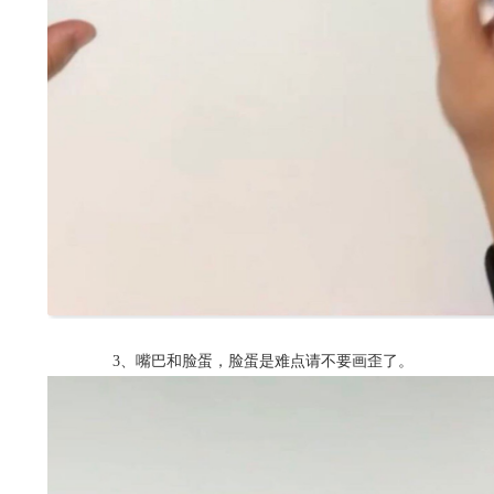
3、嘴巴和脸蛋，脸蛋是难点请不要画歪了。